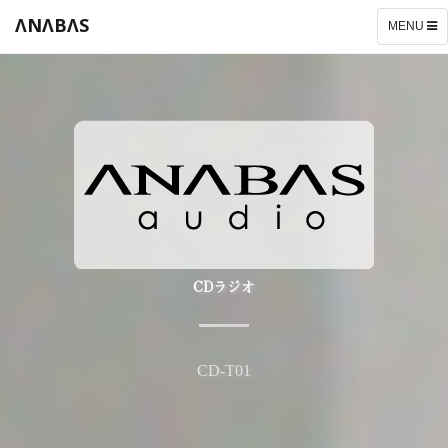
ΛNΛBΛS
TOGGLE
MENU
NAVIGATI
CDラジオ
CD-T01