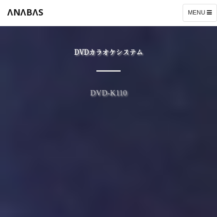
ΛNΛBΛS
TOGGLE
MENU
NAVIGATI
DVDカラオケシステム
DVD-K110