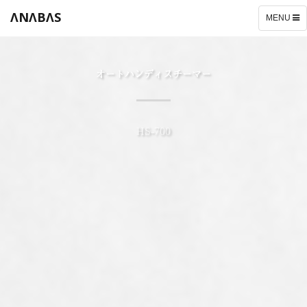
ΛNΛBΛS
TOGGLE
MENU
NAVIGATI
オートハンディスチーマー
HS-700