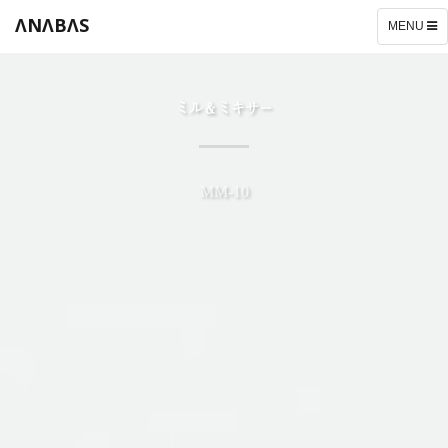
ΛNΛBΛS
TOGGLE
MENU
NAVIGATI
ミル＆ミキサー
MM-10