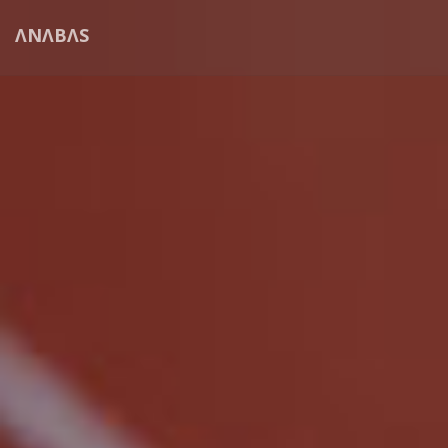
ΛNΛBΛS