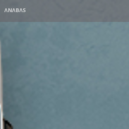
ΛNΛBΛS