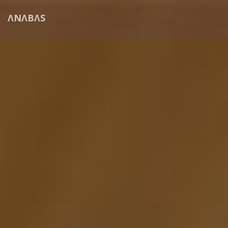
ΛNΛBΛS